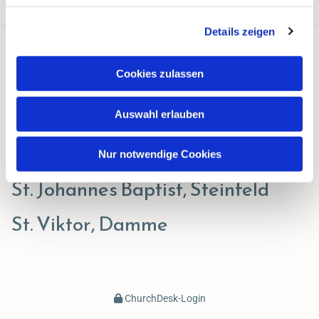
Details zeigen
Cookies zulassen
Pastoraler Raum Damme
Auswahl erlauben
Besuch auch gerne unsere Homepages
St. Gertrud, Lohne
Nur notwendige Cookies
St. Johannes Baptist, Steinfeld
St. Viktor, Damme
ChurchDesk-Login