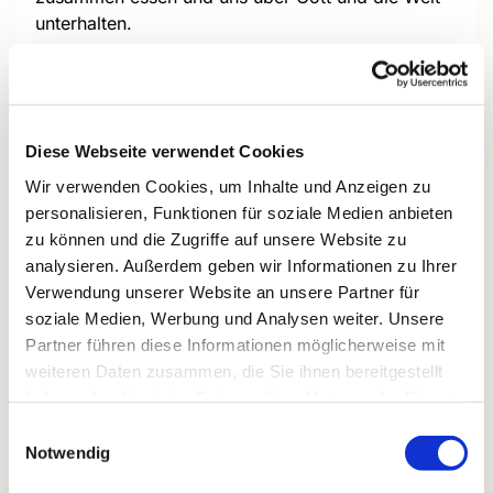
unterhalten.
Dieser Nachmittag ist eine Einladung, neue
Menschen kennenzulernen, voneinander zu lernen
und einfach eine gute Zeit miteinander zu
verbringen – ganz ohne Leistungsdruck, aber mit
Diese Webseite verwendet Cookies
Offenheit, Respekt und Humor.
Wir verwenden Cookies, um Inhalte und Anzeigen zu
personalisieren, Funktionen für soziale Medien anbieten
zu können und die Zugriffe auf unsere Website zu
analysieren. Außerdem geben wir Informationen zu Ihrer
Verwendung unserer Website an unsere Partner für
soziale Medien, Werbung und Analysen weiter. Unsere
Partner führen diese Informationen möglicherweise mit
weiteren Daten zusammen, die Sie ihnen bereitgestellt
haben oder die sie im Rahmen Ihrer Nutzung der Dienste
gesammelt haben.
Einwilligungsauswahl
Notwendig