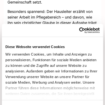
Gemeinschaft setzt.
Besonders spannend: Der Hausleiter erzählt von
seiner Arbeit im Pflegebereich – und davon, wie
ihn sein christlicher Glaube in dieser Aufgabe trägt
und motiviert.
Dieser Kurs lädt dich ein, über das Altwerden, das
Miteinander der Generationen und deine eigene
Diese Webseite verwendet Cookies
Haltung zu Pflege, Verantwortung und christlicher
Wir verwenden Cookies, um Inhalte und Anzeigen zu
Nächstenliebe nachzudenken – Themen, die auch
personalisieren, Funktionen für soziale Medien anbieten
für deinen Weg zur Firmung eine wichtige Rolle
zu können und die Zugriffe auf unsere Website zu
spielen können.
analysieren. Außerdem geben wir Informationen zu Ihrer
Verwendung unserer Website an unsere Partner für
soziale Medien, Werbung und Analysen weiter. Unsere
Partner führen diese Informationen möglicherweise mit
weiteren Daten zusammen, die Sie ihnen bereitgestellt
haben oder die sie im Rahmen Ihrer Nutzung der Dienste
gesammelt haben.