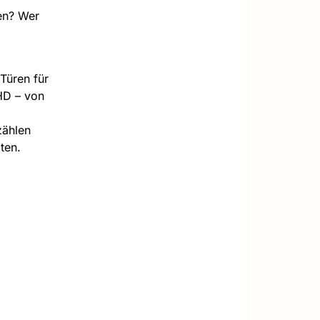
ten? Wer
Türen für
HD – von
zählen
ten.