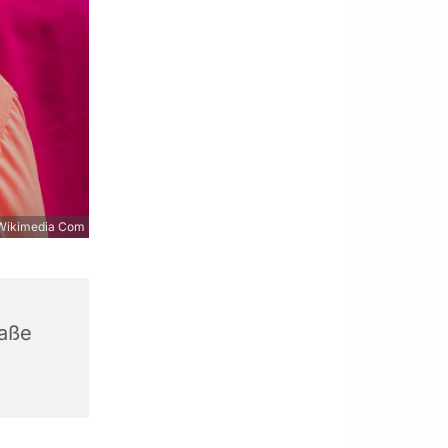
 Wikimedia Com
raße