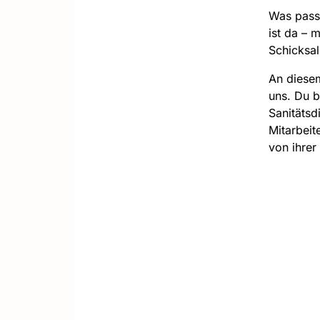
Was passi
ist da – 
Schicksal
An diesem
uns. Du b
Sanitätsd
Mitarbeit
von ihrer