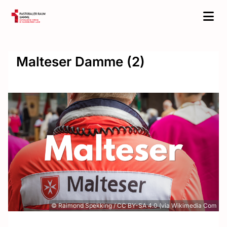
Malteser Damme (2)
© Raimond Spekking / CC BY-SA 4.0 (via Wikimedia Com