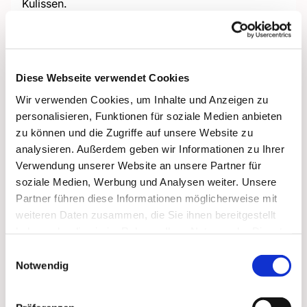
Kulissen.
Hinweis:
Wir treffen uns um 19:00 Uhr am Haupteingang
der Wache.
Diese Webseite verwendet Cookies
Wir verwenden Cookies, um Inhalte und Anzeigen zu
personalisieren, Funktionen für soziale Medien anbieten
zu können und die Zugriffe auf unsere Website zu
analysieren. Außerdem geben wir Informationen zu Ihrer
Verwendung unserer Website an unsere Partner für
soziale Medien, Werbung und Analysen weiter. Unsere
Partner führen diese Informationen möglicherweise mit
weiteren Daten zusammen, die Sie ihnen bereitgestellt
haben oder die sie im Rahmen Ihrer Nutzung der Dienste
gesammelt haben.
Einwilligungsauswahl
Notwendig