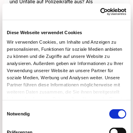
und Unfälle auf Polizeikräfte aus? Als
Polizeiseelsorger begleitet und berät Björn
Thedering Polizisten. Er wird an diesem Abend
einen Einblick in seine Aufgabenbereiche geben
und steht für Fragen zum Gespräch.
Diese Webseite verwendet Cookies
Wir verwenden Cookies, um Inhalte und Anzeigen zu
personalisieren, Funktionen für soziale Medien anbieten
zu können und die Zugriffe auf unsere Website zu
analysieren. Außerdem geben wir Informationen zu Ihrer
Verwendung unserer Website an unsere Partner für
soziale Medien, Werbung und Analysen weiter. Unsere
Partner führen diese Informationen möglicherweise mit
weiteren Daten zusammen, die Sie ihnen bereitgestellt
haben oder die sie im Rahmen Ihrer Nutzung der Dienste
gesammelt haben.
Einwilligungsauswahl
Notwendig
Präferenzen