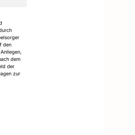
d
 durch
elsorger
f den
 Anliegen,
 nach dem
eld der
ragen zur