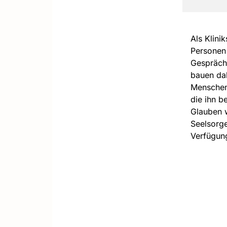
Als Klini
Personen 
Gespräche
bauen dab
Menschen 
die ihn b
Glauben w
Seelsorge
Verfügun