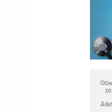
Di
20
Bj