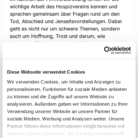
wichtige Arbeit des Hospizvereins kennen und
sprechen gemeinsam über Fragen rund um den
Tod, Abschied und Jenseitsvorstellungen. Dabei
geht es nicht nur um schwere Themen, sondern
auch um Hoffnung, Trost und darum, wie
Menschen füreinander da sein können.
Weitere Information:
Diese Webseite verwendet Cookies
Wir treffen uns an zwei Abenden, um in den
Wir verwenden Cookies, um Inhalte und Anzeigen zu
Austausch und ins Gespräch zu kommen.
personalisieren, Funktionen für soziale Medien anbieten
zu können und die Zugriffe auf unsere Website zu
Termine: 13.10.2026 und 15.10.2026 jeweils von
analysieren. Außerdem geben wir Informationen zu Ihrer
18:00-19:30 Uhr.
Verwendung unserer Website an unsere Partner für
soziale Medien, Werbung und Analysen weiter. Unsere
Partner führen diese Informationen möglicherweise mit
weiteren Daten zusammen, die Sie ihnen bereitgestellt