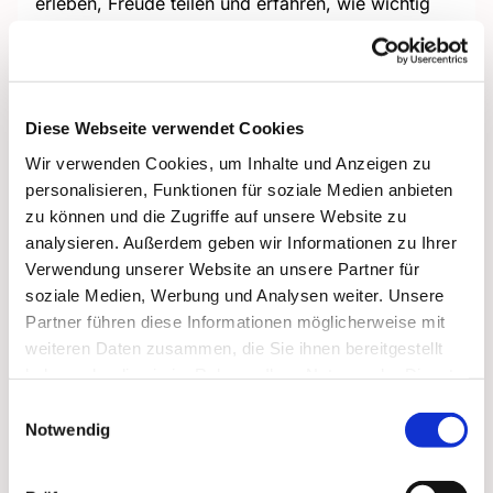
erleben, Freude teilen und erfahren, wie wichtig
Aufmerksamkeit, Respekt und Mitmenschlichkeit
im Alltag sind.
Hinweis: Wir treffen uns um 15:00 Uhr am
Haupteingang vom Haus am Ohlkenberg.
Diese Webseite verwendet Cookies
Wir verwenden Cookies, um Inhalte und Anzeigen zu
personalisieren, Funktionen für soziale Medien anbieten
zu können und die Zugriffe auf unsere Website zu
analysieren. Außerdem geben wir Informationen zu Ihrer
Verwendung unserer Website an unsere Partner für
soziale Medien, Werbung und Analysen weiter. Unsere
Partner führen diese Informationen möglicherweise mit
weiteren Daten zusammen, die Sie ihnen bereitgestellt
haben oder die sie im Rahmen Ihrer Nutzung der Dienste
gesammelt haben.
Einwilligungsauswahl
Notwendig